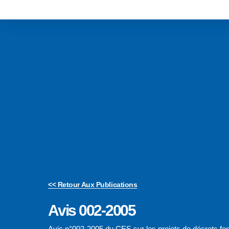
<< Retour Aux Publications
Avis 002-2005
Avis n°002-2005 du CES sur les projets de décrets fonct