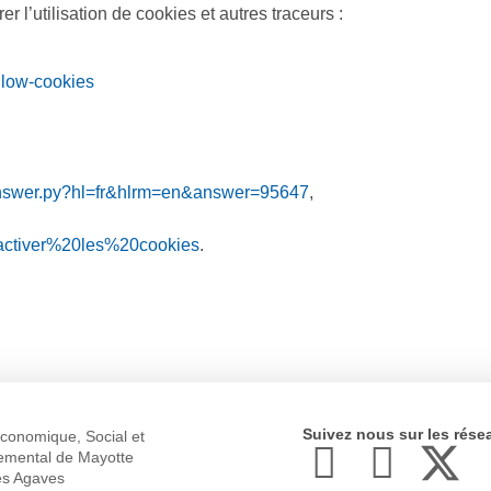
 l’utilisation de cookies et autres traceurs :
llow-cookies
/answer.py?hl=fr&hlrm=en&answer=95647
,
sactiver%20les%20cookies
.
Suivez nous sur les rése
conomique,
Social et
emental
de Mayotte
es Agaves