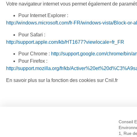
Votre navigateur internet vous permet également de paramétrer
Pour Internet Explorer :
http://windows.microsoft.com/fr-FR/windows-vista/Block-or-a
Pour Safari :
http://support.apple.com/kb/HT1677?viewlocale=fr_FR
Pour Chrome :
http://support.google.com/chrome/bin
Pour Firefox :
http://support.mozilla.org/fr/kb/Activer%20et%20d%C3%A9
En savoir plus sur la fonction des cookies sur Cnil.fr
Conseil
E
Environn
1, Rue d