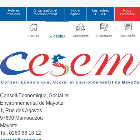
Rôle et
Organisation et
Notre
Les autres
Nous
missions
fonctionnement
équipe
CESER
contacter
Accueil
Conseillers
Publication
Actualités
Le CÉSEM
Conseil
Economique,
Social et
Environnemental
de Mayotte
1, Rue des Agaves
97600 Mamoudzou
Mayotte
Tel. 0269 66 18 12