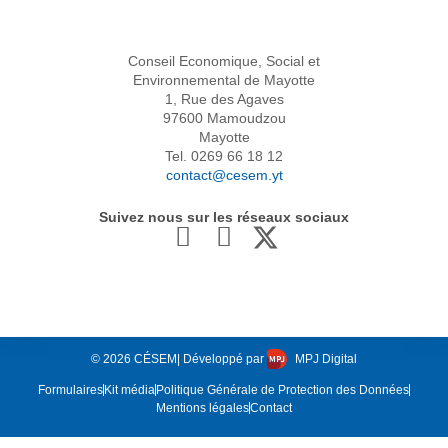
contraintes particulières. A travers ce rapport, le Césem
formule huit propositions pour tendre vers une […]
Conseil
Economique,
Social et
Environnemental
de Mayotte
1, Rue des Agaves
97600 Mamoudzou
Mayotte
Tel. 0269 66 18 12
contact@cesem.yt
Suivez nous sur les réseaux sociaux
© 2026 CÉSEM
| Développé par
MPJ Digital
Formulaires
Kit média
Politique Générale de Protection des Données
Mentions légales
Contact